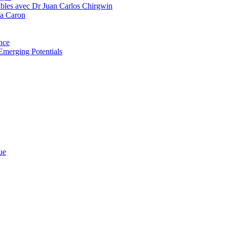
bles avec Dr Juan Carlos Chirgwin
ia Caron
nce
Emerging Potentials
ue