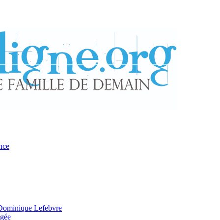
nce
 Dominique Lefebvre
agée