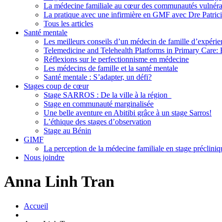
La médecine familiale au cœur des communautés vulnéra
La pratique avec une infirmière en GMF avec Dre Patric
Tous les articles
Santé mentale
Les meilleurs conseils d’un médecin de famille d’expérie
Telemedicine and Telehealth Platforms in Primary Care: 
Réflexions sur le perfectionnisme en médecine
Les médecins de famille et la santé mentale
Santé mentale : S’adapter, un défi?
Stages coup de cœur
Stage SARROS : De la ville à la région
Stage en communauté marginalisée
Une belle aventure en Abitibi grâce à un stage Sarros!
L’éthique des stages d’observation
Stage au Bénin
GIMF
La perception de la médecine familiale en stage précliniq
Nous joindre
Anna Linh Tran
Accueil