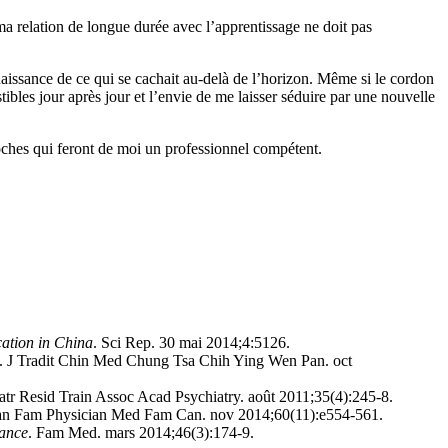
ma relation de longue durée avec l’apprentissage ne doit pas
nnaissance de ce qui se cachait au-delà de l’horizon. Même si le cordon
ibles jour après jour et l’envie de me laisser séduire par une nouvelle
proches qui feront de moi un professionnel compétent.
cation in China
. Sci Rep. 30 mai 2014;4:5126.
. J Tradit Chin Med Chung Tsa Chih Ying Wen Pan. oct
tr Resid Train Assoc Acad Psychiatry. août 2011;35(4):245‑8.
an Fam Physician Med Fam Can. nov 2014;60(11):e554-561.
mance
. Fam Med. mars 2014;46(3):174‑9.