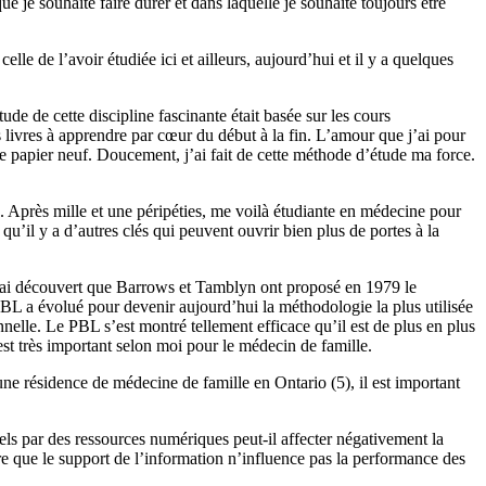
ue je souhaite faire durer et dans laquelle je souhaite toujours être
lle de l’avoir étudiée ici et ailleurs, aujourd’hui et il y a quelques
de de cette discipline fascinante était basée sur les cours
 livres à apprendre par cœur du début à la fin. L’amour que j’ai pour
 le papier neuf. Doucement, j’ai fait de cette méthode d’étude ma force.
n. Après mille et une péripéties, me voilà étudiante en médecine pour
u’il y a d’autres clés qui peuvent ouvrir bien plus de portes à la
 j’ai découvert que Barrows et Tamblyn ont proposé en 1979 le
PBL a évolué pour devenir aujourd’hui la méthodologie la plus utilisée
nelle. Le PBL s’est montré tellement efficace qu’il est de plus en plus
 est très important selon moi pour le médecin de famille.
ne résidence de médecine de famille en Ontario (5), il est important
nnels par des ressources numériques peut-il affecter négativement la
que le support de l’information n’influence pas la performance des