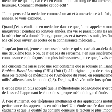
médecine de qualité, car c’est en étudiant tout au long de ma carrière qu
heureuse. Comment atteindre cet objectif?
J’aime penser à la médecine comme à un art et à une science à la fois, et
années. Je vous explique…
Quand j’étais étudiante en médecine dans ce que j’aime appeler « mon au
magistraux : pendant six longues années, ma vie se passait dans les am
la médecine m’a donné l’énergie pour passer à travers les nuits, les fi
Ma clé pour ouvrir les portes de la connaissance médicale…
Jusqu’au jour où, jeune et curieuse de voir ce qui se cachait au-delà d
une deuxième fois. Non, ce n’est pas du sarcasme, j’en suis sincèrement
connaissance et de façons bien plus intéressantes que ce que j’avais cr
Ma curiosité me laisse avec une soif constante que je soulage en lisa
Problem-Based Learning
(PBL)
Unit
(1): à l’origine un jeu de carte
dans les facultés de médecine de l’Amérique du Nord, en remplacem
utilisé ailleurs dans le monde (2,3). De plus, il s’avère utile lors qu’
Il est de plus en plus accepté que la méthodologie pédagogique n’est 
de laisser à l’apprenant le choix de sa propre méthodologie d’étude.
À l’ère d’Internet, des téléphones intelligents et des applications mobi
performance des apprenants en médecine? Une étude menée dans une r
étudiants et que la qualité du contenu demeure le facteur le plus import