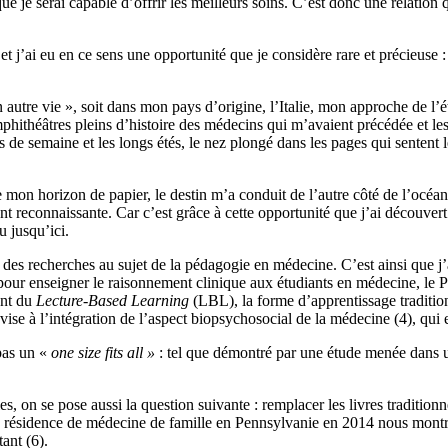
e je serai capable d’offrir les meilleurs soins. C’est donc une relation q
 j’ai eu en ce sens une opportunité que je considère rare et précieuse : ce
tre vie », soit dans mon pays d’origine, l’Italie, mon approche de l’étu
phithéâtres pleins d’histoire des médecins qui m’avaient précédée et les
ns de semaine et les longs étés, le nez plongé dans les pages qui sentent
e mon horizon de papier, le destin m’a conduit de l’autre côté de l’océa
 reconnaissante. Car c’est grâce à cette opportunité que j’ai découvert q
u jusqu’ici.
nt des recherches au sujet de la pédagogie en médecine. C’est ainsi que
s pour enseigner le raisonnement clinique aux étudiants en médecine, le 
ent du
Lecture-Based Learning
(LBL), la forme d’apprentissage tradition
on vise à l’intégration de l’aspect biopsychosocial de la médecine (4), qui
pas un «
one size fits all »
: tel que démontré par une étude menée dans u
les, on se pose aussi la question suivante : remplacer les livres traditio
ésidence de médecine de famille en Pennsylvanie en 2014 nous montre 
ant (6).