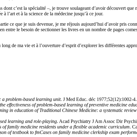
 dont c’est la spécialité –, je trouve soulageant d’avoir découvert que 
e à l’art et à la science de la médecine jusqu’à ce jour.
 partie ce que je suis devenue, je me réjouis aujourd’hui d’avoir pris co
ien entre le besoin de sectionner les livres en un nombre de pages comest
au long de ma vie et à l’ouverture d’esprit d’explorer les différentes ap
: a problem-based learning unit
. J Med Educ. déc 1977;52(12):1002‑4.
the effectiveness of problem-based learning of preventive medicine edu
ing in education of Traditional Chinese Medicine: a systematic review
ed learning and role-playing
. Acad Psychiatry J Am Assoc Dir Psychia
 of family medicine residents under a flexible academic curriculum
. C
on of textbook to fmCases on family medicine clerkship exam perfor