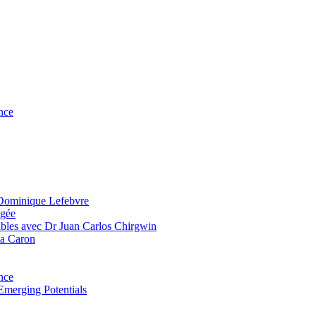
nce
 Dominique Lefebvre
agée
bles avec Dr Juan Carlos Chirgwin
ia Caron
nce
Emerging Potentials