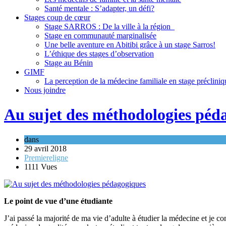
Santé mentale : S’adapter, un défi?
Stages coup de cœur
Stage SARROS : De la ville à la région
Stage en communauté marginalisée
Une belle aventure en Abitibi grâce à un stage Sarros!
L’éthique des stages d’observation
Stage au Bénin
GIMF
La perception de la médecine familiale en stage précliniq
Nous joindre
Au sujet des méthodologies péd
dans
Témoignages
29 avril 2018
Premiereligne
1111 Vues
Le point de vue d’une étudiante
J’ai passé la majorité de ma vie d’adulte à étudier la médecine et je 