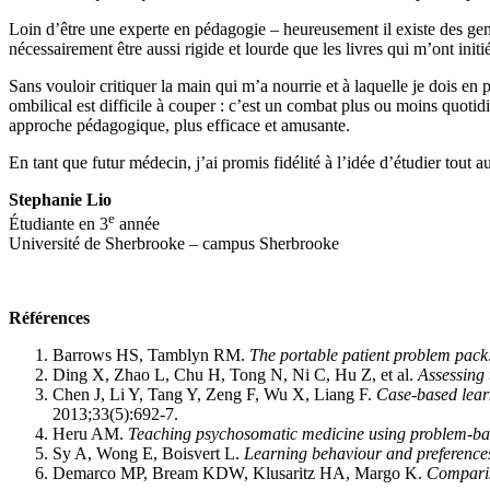
Loin d’être une experte en pédagogie – heureusement il existe des gens
nécessairement être aussi rigide et lourde que les livres qui m’ont initié
Sans vouloir critiquer la main qui m’a nourrie et à laquelle je dois en
ombilical est difficile à couper : c’est un combat plus ou moins quotid
approche pédagogique, plus efficace et amusante.
En tant que futur médecin, j’ai promis fidélité à l’idée d’étudier tout 
Stephanie Lio
e
Étudiante en 3
année
Université de Sherbrooke – campus Sherbrooke
Références
Barrows HS, Tamblyn RM.
The portable patient problem pack
Ding X, Zhao L, Chu H, Tong N, Ni C, Hu Z, et al.
Assessing 
Chen J, Li Y, Tang Y, Zeng F, Wu X, Liang F.
Case-based learn
2013;33(5):692‑7.
Heru AM.
Teaching psychosomatic medicine using problem-bas
Sy A, Wong E, Boisvert L.
Learning behaviour and preferences
Demarco MP, Bream KDW, Klusaritz HA, Margo K.
Comparis