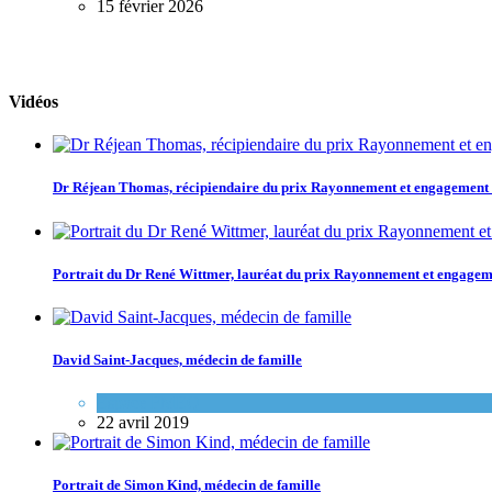
15 février 2026
Vidéos
Dr Réjean Thomas, récipiendaire du prix Rayonnement et engagemen
Portrait du Dr René Wittmer, lauréat du prix Rayonnement et engag
David Saint-Jacques, médecin de famille
Espace FMEQ
22 avril 2019
Portrait de Simon Kind, médecin de famille