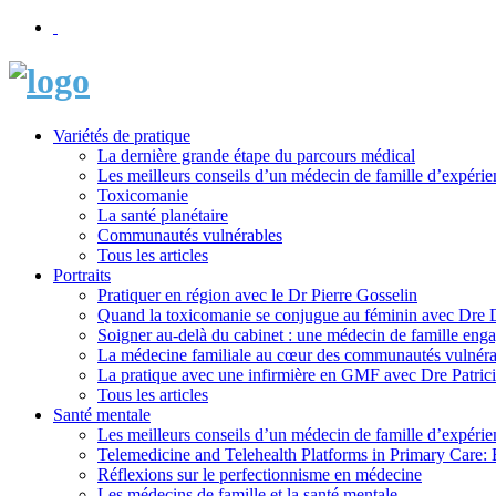
Variétés de pratique
La dernière grande étape du parcours médical
Les meilleurs conseils d’un médecin de famille d’expérie
Toxicomanie
La santé planétaire
Communautés vulnérables
Tous les articles
Portraits
Pratiquer en région avec le Dr Pierre Gosselin
Quand la toxicomanie se conjugue au féminin avec Dre
Soigner au-delà du cabinet : une médecin de famille eng
La médecine familiale au cœur des communautés vulnéra
La pratique avec une infirmière en GMF avec Dre Patric
Tous les articles
Santé mentale
Les meilleurs conseils d’un médecin de famille d’expérie
Telemedicine and Telehealth Platforms in Primary Care: 
Réflexions sur le perfectionnisme en médecine
Les médecins de famille et la santé mentale