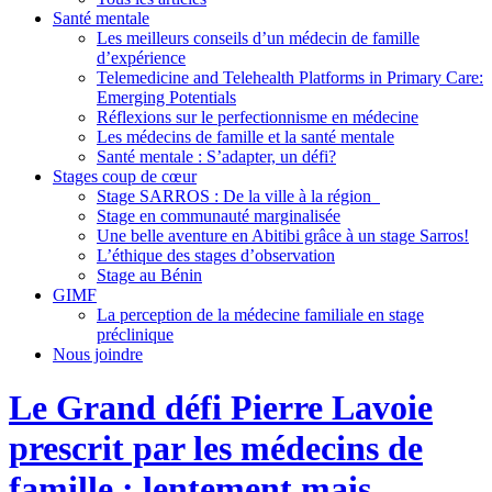
Santé mentale
Les meilleurs conseils d’un médecin de famille
d’expérience
Telemedicine and Telehealth Platforms in Primary Care:
Emerging Potentials
Réflexions sur le perfectionnisme en médecine
Les médecins de famille et la santé mentale
Santé mentale : S’adapter, un défi?
Stages coup de cœur
Stage SARROS : De la ville à la région
Stage en communauté marginalisée
Une belle aventure en Abitibi grâce à un stage Sarros!
L’éthique des stages d’observation
Stage au Bénin
GIMF
La perception de la médecine familiale en stage
préclinique
Nous joindre
Le Grand défi Pierre Lavoie
prescrit par les médecins de
famille : lentement mais