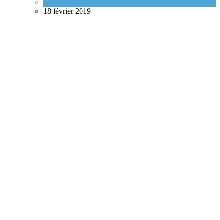
Espace FMEQ
18 février 2019
Pratiquer en région avec le Dr Pierre Gosselin
Portraits de médecins de famille
17 avril 2026
Quand la toxicomanie se conjugue au féminin