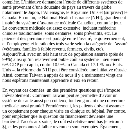
complète. L’initiative demandera l’étude de différents systèmes de
santé provenant d’une douzaine de pays au travers du globe,
notamment le Japon, l’Allemagne, le Royaume-Unis et (surprise?) le
Canada. En un an, le National Health Insurance (NHI), grandement
inspiré du système d’assurance médicale Canadien, connu le jour.
La couverture médicale est assez extensive, incluant médecine
chinoise traditionnelle, soins dentaires, soins préventifs, etc. Le
paiement des premiums est partagé entre l’assuré, le gouvernement,
et l’employeur, et le ratio des trois varie selon la catégorie de l’assuré
(vétérants, familles à faible revenu, fermiers, civils, etc).
Aujourd’hui, avec un très haut taux de population assurée (près de
99%) ainsi qu’un relativement faible coût au système – seulement
6% GDP per capita, contre 10.9% au Canada et 17.1 % aux États-
Unis –, la réforme du NHI peut être considérée une initiative réussie.
Ainsi, comme Taiwan a appris de nous il y a maintenant vingt ans,
nous espérons maintenant apprendre d’eux en retour.
En voyant ces données, un des premières questions qui s’impose
inévitablement : Comment Taiwan peut se permettre d’avoir un
système de santé aussi peu coûteux, tout en gardant une couverture
médicale aussi grande? Premièrement, les patients doivent assumer
un copaiement pour chaque visite en clinique ou hôpital. Par contre,
pour empêcher que la question du financement devienne une
barrière à l’accès aux soins, le coût est relativement bas (environ 5
$), et les personnes à faible revenu en sont exemptes. Également,