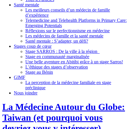
Santé mentale
Les meilleurs conseils d’un médecin de famille
d’expérience
Telemedicine and Telehealth Platforms in Primary Care:
Emerging Potentials
Réflexions sur le perfectionnisme en médecine
Les médecins de famille et la santé mentale
Santé mentale : S’adapter, un défi?
Stages coup de cœur
Stage SARROS : De la ville à la région
Stage en communauté marginalisée
Une belle aventure en Abitibi grâce à un stage Sarros!
L’éthique des stages d’observation
Stage au Bénin
GIMF
La perception de la médecine familiale en stage
préclinique
Nous joindre
La Médecine Autour du Globe:
Taiwan (et pourquoi vous
devriez vous y intéresser)