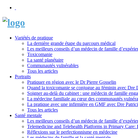
Variétés de pratique
La dernière grande étape du parcours médical
Les meilleurs conseils d’un médecin de famille d’expérie
Toxicomanie
La santé planétaire
Communautés vulnérables
Tous les articles
Portraits
Pratiquer en région avec le Dr Pierre Gosselin
Quand la toxicomanie se conjugue au féminin avec Dre
Soigner au-delà du cabinet : une médecin de famille eng
La médecine familiale au cœur des communautés vulnéra
La pratique avec une infirmière en GMF avec Dre Patric
Tous les articles
Santé mentale
Les meilleurs conseils d’un médecin de famille d’expérie
Telemedicine and Telehealth Platforms in Primary Care: 
Réflexions sur le perfectionnisme en médecine
Les médecins de famille et la santé mentale