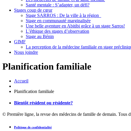
Santé mentale : S’adapter, un défi?
Stages coup de cœur
Stage SARROS : De la ville à la région
Stage en communauté marginalisée
Une belle aventure en Abitibi grâce à un stage Sarros!
L’éthique des stages d’observation
Stage au Bénin
GIMF
La perception de la médecine familiale en stage précliniq
Nous joindre
Planification familiale
Accueil
Planification familiale
Bientôt résident ou résidente?
© Première ligne, la revue des médecins de famille de demain. Tous d
Politique de confidentialité