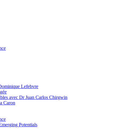
nce
 Dominique Lefebvre
agée
bles avec Dr Juan Carlos Chirgwin
ia Caron
nce
Emerging Potentials