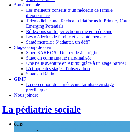
Santé mentale
Les meilleurs conseils d’un médecin de famille
d’expérience
Telemedicine and Telehealth Platforms in Primary Care:
Emerging Potentials
Réflexions sur le perfectionnisme en médecine
Les médecins de famille et la santé mentale
Santé mentale : S’adapter, un défi?
Stages coup de cœur
Stage SARROS : De la ville à la région
Stage en communauté marginalisée
Une belle aventure en Abitibi grâce à un stage Sarros!
L’éthique des stages d’observation
Stage au Bénin
GIMF
La perception de la médecine familiale en stage
préclinique
Nous joindre
La pédiatrie sociale
dans
Le modèle de pédiatrie sociale en communauté du Dr
Gilles Julien
,
Variétés de pratique