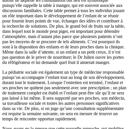
autour de laquelle les consultations ont lieu est symbolique
puisqu’elle rappelle la table à manger, qui est souvent associée aux
discussions familiales. Cette table permet à tous les individus jouant
un rôle important dans le développement de l’enfant de se réunir
pour fournir leurs points de vue, échanger des idées et contribuer à
la recherche de solutions. De plus, le grand bol de fruits sur la table,
dans lequel tout le monde peut piger, est important pour détendre
l’atmosphère, mais d’autant plus parce que plusieurs patients n’ont
pas les moyens de se procurer de tels aliments. C’est pourquoi ils
sont à la disposition des enfants et de leurs proches dans la clinique.
Même dans la salle d’attente, si un enfant a un petit creux, il n’est
pas question de le priver de nourriture; le Dr Julien ouvre les portes
du réfrigérateur et lui demande quel fruit il aimerait manger.
La pédiatrie sociale est également un type de médecine responsable
puisqu’on accompagne l’enfant tout au long de son développement,
durant tout le traitement. Lorsque l’entretien est terminé, l’enfant et
ses proches ne quittent pas seulement avec une prescription ; un plan
de traitement complet est établi et l’enfant peut être sûr qu’il ne sera
pas laissé à lui même. Il sera supporté par ses proches, son médecin,
sa travailleuse sociale et toutes les autres personnes significatives
dans sa vie. De plus, si on juge qu’une consultation supplémentaire
est requise la semaine suivante, on sera en mesure de trouver un
temps de rencontre opportun rapidement.
Nous avons eu la preuve que cette nouvelle approche, qui mobilise