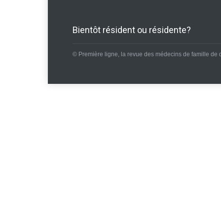
Bientôt résident ou résidente?
© Première ligne, la revue des médecins de famille de 