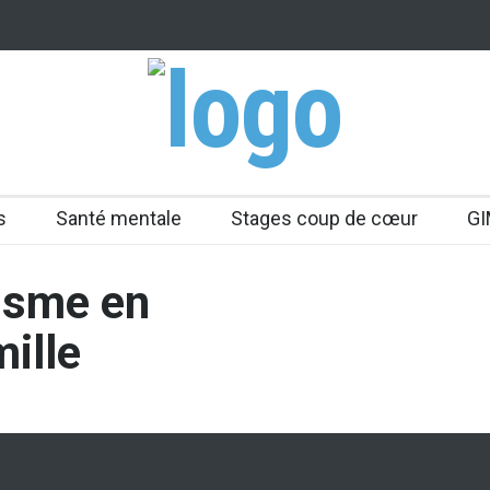
s
Santé mentale
Stages coup de cœur
GI
lisme en
ille