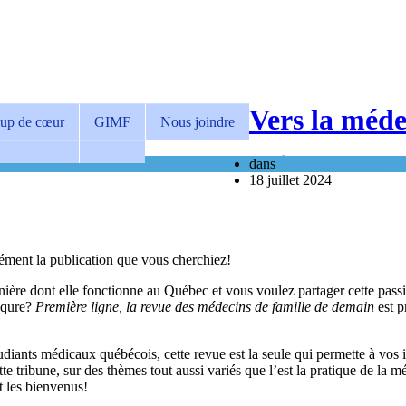
Vers la méde
oup de cœur
GIMF
Nous joindre
dans
À propos de nous
18 juillet 2024
sément la publication que vous cherchiez!
ière dont elle fonctionne au Québec et vous voulez partager cette pass
piqure?
Première ligne, la revue des médecins de famille de demain
est p
udiants médicaux québécois, cette revue est la seule qui permette à vos i
 tribune, sur des thèmes tout aussi variés que l’est la pratique de la mé
nt les bienvenus!