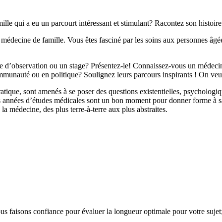
le qui a eu un parcourt intéressant et stimulant? Racontez son histoire 
n médecine de famille. Vous êtes fasciné par les soins aux personnes âgées
 d’observation ou un stage? Présentez-le! Connaissez-vous un médecin 
unauté ou en politique? Soulignez leurs parcours inspirants ! On veut
tique, sont amenés à se poser des questions existentielles, psychologiqu
es années d’études médicales sont un bon moment pour donner forme à sa
 la médecine, des plus terre-à-terre aux plus abstraites.
faisons confiance pour évaluer la longueur optimale pour votre sujet