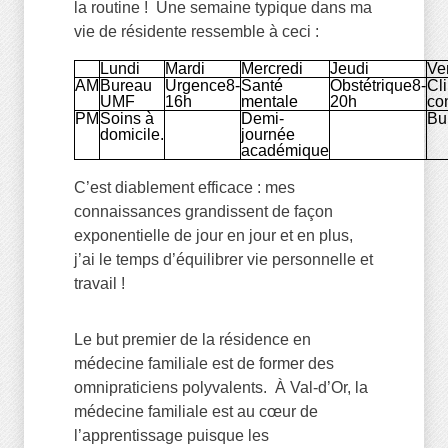
la routine ! Une semaine typique dans ma
vie de résidente ressemble à ceci :
Lundi
Mardi
Mercredi
Jeudi
Ve
AM
Bureau
Urgence8-
Santé
Obstétrique8-
Cl
UMF
16h
mentale
20h
co
PM
Soins à
Demi-
Bu
domicile.
journée
académique
C’est diablement efficace : mes
connaissances grandissent de façon
exponentielle de jour en jour et en plus,
j’ai le temps d’équilibrer vie personnelle et
travail !
Le but premier de la résidence en
médecine familiale est de former des
omnipraticiens polyvalents. À Val-d’Or, la
médecine familiale est au cœur de
l’apprentissage puisque les