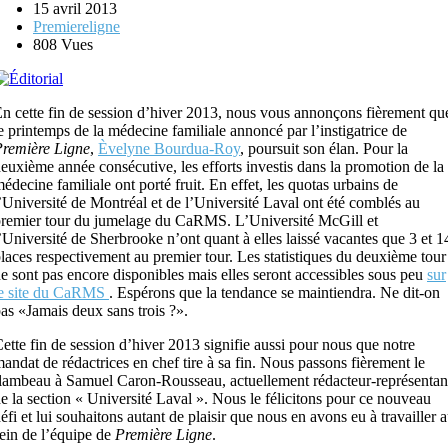
15 avril 2013
Premiereligne
808 Vues
n cette fin de session d’hiver 2013, nous vous annonçons fièrement qu
e printemps de la médecine familiale annoncé par l’instigatrice de
remière Ligne
,
Èvelyne Bourdua-Roy
, poursuit son élan. Pour la
euxième année consécutive, les efforts investis dans la promotion de la
édecine familiale ont porté fruit. En effet, les quotas urbains de
’Université de Montréal et de l’Université Laval ont été comblés au
remier tour du jumelage du CaRMS. L’Université McGill et
’Université de Sherbrooke n’ont quant à elles laissé vacantes que 3 et 1
laces respectivement au premier tour. Les statistiques du deuxième tour
e sont pas encore disponibles mais elles seront accessibles sous peu
sur
le site du CaRMS
. Espérons que la tendance se maintiendra. Ne dit-on
as «Jamais deux sans trois ?».
ette fin de session d’hiver 2013 signifie aussi pour nous que notre
andat de rédactrices en chef tire à sa fin. Nous passons fièrement le
lambeau à Samuel Caron-Rousseau, actuellement rédacteur-représentan
e la section « Université Laval ». Nous le félicitons pour ce nouveau
éfi et lui souhaitons autant de plaisir que nous en avons eu à travailler 
ein de l’équipe de
Première Ligne
.