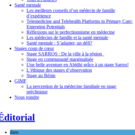
Santé mentale
Les meilleurs conseils d’un médecin de famille
d’expérience
Telemedicine and Telehealth Platforms in Primary Care:
Emerging Potentials
Réflexions sur le perfectionnisme en médecine
Les médecins de famille et la santé mentale
Santé mentale : S’adapter, un défi?
Stages coup de cœur
Stage SARROS : De la ville à la région
Stage en communauté marginalisée
Une belle aventure en Abitibi grâce à un stage Sarros!
L’éthique des stages d’observation
Stage au Bénin
GIMF
La perception de la médecine familiale en stage
préclinique
Nous joindre
Éditorial
dans
Éditorial