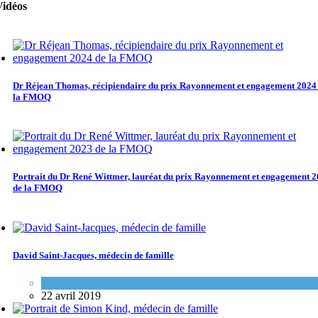
Vidéos
Dr Réjean Thomas, récipiendaire du prix Rayonnement et engagement 2024
la FMOQ
Portrait du Dr René Wittmer, lauréat du prix Rayonnement et engagement 
de la FMOQ
David Saint-Jacques, médecin de famille
Espace FMEQ
22 avril 2019