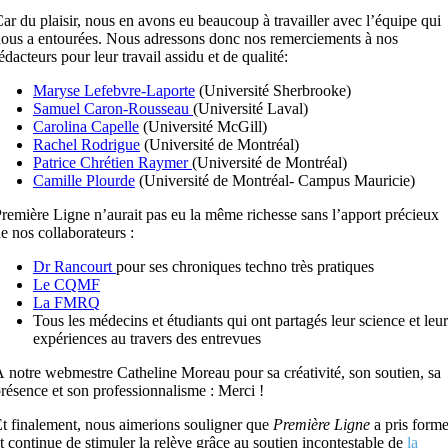
ar du plaisir, nous en avons eu beaucoup à travailler avec l’équipe qui
ous a entourées. Nous adressons donc nos remerciements à nos
édacteurs pour leur travail assidu et de qualité:
Maryse Lefebvre-Laporte
(Université Sherbrooke)
Samuel Caron-Rousseau
(Université Laval)
Carolina Capelle
(Université McGill)
Rachel Rodrigue
(Université de Montréal)
Patrice Chrétien Raymer
(Université de Montréal)
Camille Plourde
(Université de Montréal- Campus Mauricie)
remière Ligne n’aurait pas eu la même richesse sans l’apport précieux
e nos collaborateurs :
Dr Rancourt
pour ses chroniques techno très pratiques
Le CQMF
La FMRQ
Tous les médecins et étudiants qui ont partagés leur science et leur
expériences au travers des entrevues
 notre webmestre Catheline Moreau pour sa créativité, son soutien, sa
résence et son professionnalisme : Merci !
t finalement, nous aimerions souligner que
Première Ligne
a pris form
t continue de stimuler la relève grâce au soutien incontestable de
la