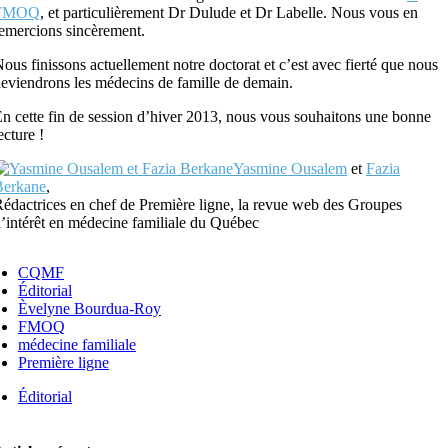
FMOQ
, et particulièrement Dr Dulude et Dr Labelle. Nous vous en
emercions sincèrement.
ous finissons actuellement notre doctorat et c’est avec fierté que nous
eviendrons les médecins de famille de demain.
n cette fin de session d’hiver 2013, nous vous souhaitons une bonne
ecture !
Yasmine Ousalem
et
Fazia
Berkane
,
édactrices en chef de Première ligne, la revue web des Groupes
’intérêt en médecine familiale du Québec
CQMF
Éditorial
Èvelyne Bourdua-Roy
FMOQ
médecine familiale
Première ligne
Éditorial