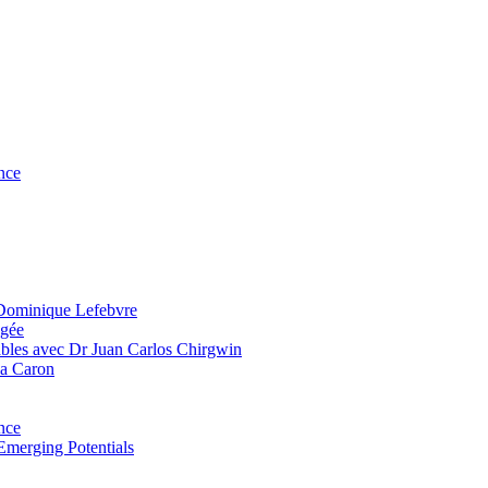
nce
 Dominique Lefebvre
agée
bles avec Dr Juan Carlos Chirgwin
ia Caron
nce
Emerging Potentials