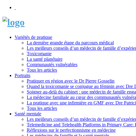
Variétés de pratique
La dernière grande étape du parcours médical
Les meilleurs conseils d’un médecin de famille d’expérie
Toxicomanie
La santé planétaire
Communautés vulnérables
Tous les articles
Portraits
Pratiquer en région avec le Dr Pierre Gosselin
Quand la toxicomanie se conjugue au féminin avec Dre
Soigner au-delà du cabinet : une médecin de famille eng
La médecine familiale au cœur des communautés vulnéra
La pratique avec une infirmière en GMF avec Dre Patric
Tous les articles
Santé mentale
Les meilleurs conseils d’un médecin de famille d’expérie
Telemedicine and Telehealth Platforms in Primary Care: 
Réflexions sur le perfectionnisme en médecine
Les médecins de famille et la santé mentale