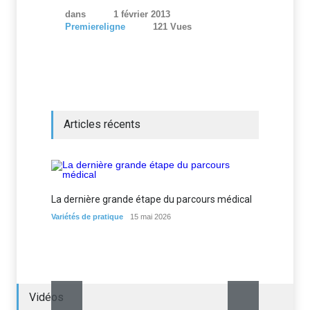
dans
1 février 2013
Premiereligne
121 Vues
Articles récents
La dernière grande étape du parcours médical
Les me
d’expé
Variétés de pratique
15 mai 2026
Variétés
Vidéos