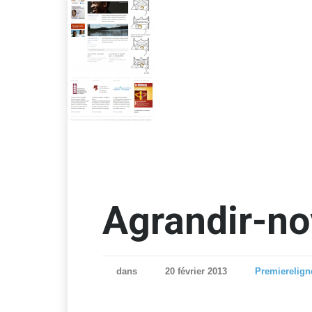
Agrandir-n
dans
20 février 2013
Premierelign