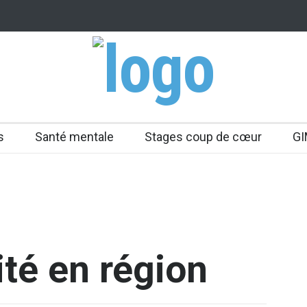
s
Santé mentale
Stages coup de cœur
GI
ité en région