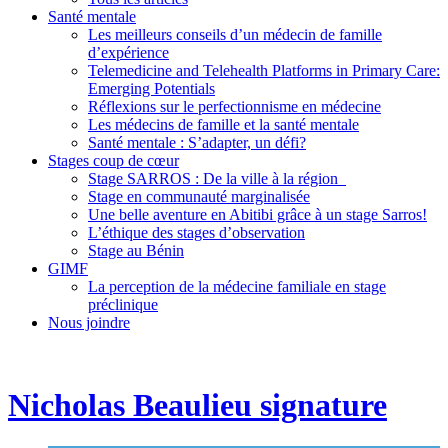
Santé mentale
Les meilleurs conseils d’un médecin de famille
d’expérience
Telemedicine and Telehealth Platforms in Primary Care:
Emerging Potentials
Réflexions sur le perfectionnisme en médecine
Les médecins de famille et la santé mentale
Santé mentale : S’adapter, un défi?
Stages coup de cœur
Stage SARROS : De la ville à la région
Stage en communauté marginalisée
Une belle aventure en Abitibi grâce à un stage Sarros!
L’éthique des stages d’observation
Stage au Bénin
GIMF
La perception de la médecine familiale en stage
préclinique
Nous joindre
Nicholas Beaulieu signature