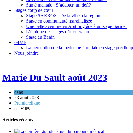
Santé mentale : S’adapter, un défi?
Stages coup de cœur
Stage SARROS : De la ville à la région
Stage en communauté marginalisée
Une belle aventure en Abitibi grâce à un stage Sarros!
L’éthique des stages d’observation
Stage au Bénin
GIMF
La perception de la médecine familiale en stage précliniq
Nous joindre
Marie Du Sault août 2023
dans
23 août 2023
Premiereligne
81 Vues
Articles récents