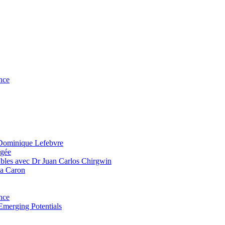
nce
 Dominique Lefebvre
agée
bles avec Dr Juan Carlos Chirgwin
ia Caron
nce
Emerging Potentials