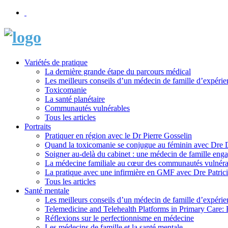
Variétés de pratique
La dernière grande étape du parcours médical
Les meilleurs conseils d’un médecin de famille d’expérie
Toxicomanie
La santé planétaire
Communautés vulnérables
Tous les articles
Portraits
Pratiquer en région avec le Dr Pierre Gosselin
Quand la toxicomanie se conjugue au féminin avec Dre
Soigner au-delà du cabinet : une médecin de famille eng
La médecine familiale au cœur des communautés vulnéra
La pratique avec une infirmière en GMF avec Dre Patric
Tous les articles
Santé mentale
Les meilleurs conseils d’un médecin de famille d’expérie
Telemedicine and Telehealth Platforms in Primary Care: 
Réflexions sur le perfectionnisme en médecine
Les médecins de famille et la santé mentale