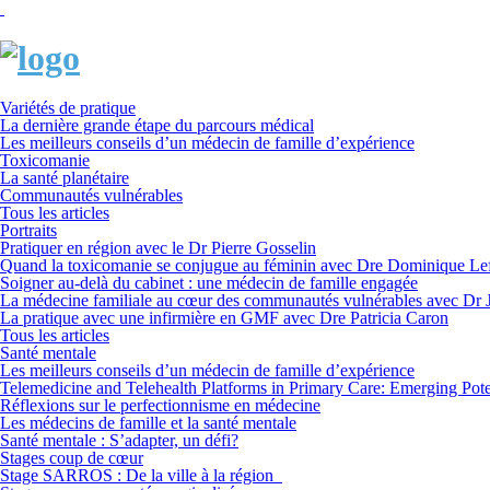
Variétés de pratique
La dernière grande étape du parcours médical
Les meilleurs conseils d’un médecin de famille d’expérience
Toxicomanie
La santé planétaire
Communautés vulnérables
Tous les articles
Portraits
Pratiquer en région avec le Dr Pierre Gosselin
Quand la toxicomanie se conjugue au féminin avec Dre Dominique Le
Soigner au-delà du cabinet : une médecin de famille engagée
La médecine familiale au cœur des communautés vulnérables avec Dr 
La pratique avec une infirmière en GMF avec Dre Patricia Caron
Tous les articles
Santé mentale
Les meilleurs conseils d’un médecin de famille d’expérience
Telemedicine and Telehealth Platforms in Primary Care: Emerging Pote
Réflexions sur le perfectionnisme en médecine
Les médecins de famille et la santé mentale
Santé mentale : S’adapter, un défi?
Stages coup de cœur
Stage SARROS : De la ville à la région