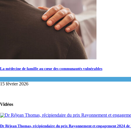
La médecine de famille au cœur des communautés vulnérables
Variétés de pratique
15 février 2026
Vidéos
Dr Réjean Thomas, récipiendaire du prix Rayonnement et engagement 2024 d