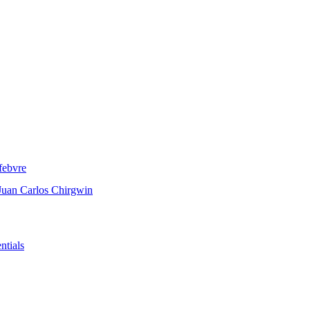
febvre
Juan Carlos Chirgwin
ntials