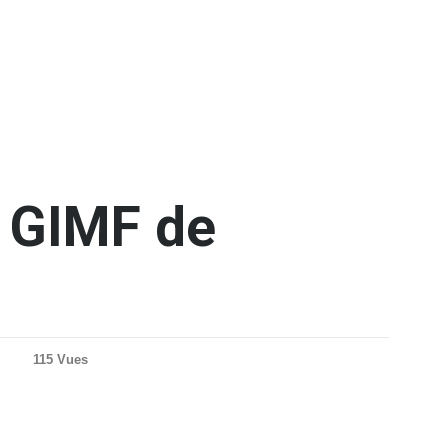
u GIMF de
115 Vues