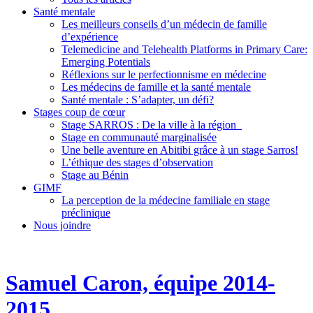
Santé mentale
Les meilleurs conseils d’un médecin de famille
d’expérience
Telemedicine and Telehealth Platforms in Primary Care:
Emerging Potentials
Réflexions sur le perfectionnisme en médecine
Les médecins de famille et la santé mentale
Santé mentale : S’adapter, un défi?
Stages coup de cœur
Stage SARROS : De la ville à la région
Stage en communauté marginalisée
Une belle aventure en Abitibi grâce à un stage Sarros!
L’éthique des stages d’observation
Stage au Bénin
GIMF
La perception de la médecine familiale en stage
préclinique
Nous joindre
Samuel Caron, équipe 2014-
2015