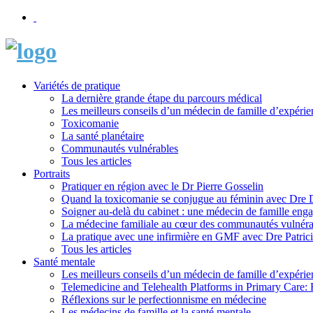
Variétés de pratique
La dernière grande étape du parcours médical
Les meilleurs conseils d’un médecin de famille d’expérie
Toxicomanie
La santé planétaire
Communautés vulnérables
Tous les articles
Portraits
Pratiquer en région avec le Dr Pierre Gosselin
Quand la toxicomanie se conjugue au féminin avec Dre
Soigner au-delà du cabinet : une médecin de famille eng
La médecine familiale au cœur des communautés vulnéra
La pratique avec une infirmière en GMF avec Dre Patric
Tous les articles
Santé mentale
Les meilleurs conseils d’un médecin de famille d’expérie
Telemedicine and Telehealth Platforms in Primary Care: 
Réflexions sur le perfectionnisme en médecine
Les médecins de famille et la santé mentale