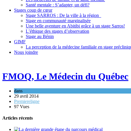
Santé mentale : S’adapter, un défi?
Stages coup de cœur
Stage SARROS : De la ville à la région
Stage en communauté marginalisée
Une belle aventure en Abitibi grâce à un stage Sarros!
L’éthique des stages d’observation
Stage au Bénin
GIMF
La perception de la médecine familiale en stage précliniq
Nous joindre
FMOQ, Le Médecin du Québec
dans
29 avril 2014
Premiereligne
97 Vues
Articles récents