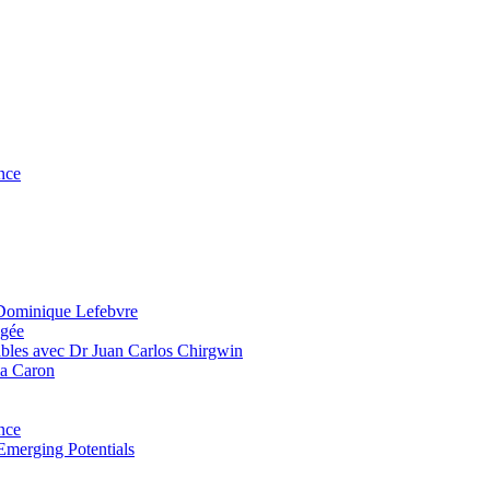
nce
 Dominique Lefebvre
agée
bles avec Dr Juan Carlos Chirgwin
ia Caron
nce
Emerging Potentials