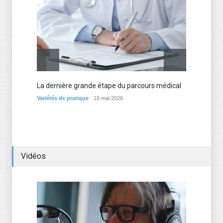
La dernière grande étape du parcours médical
Les me
d’expé
Variétés de pratique
15 mai 2026
Variétés
Vidéos