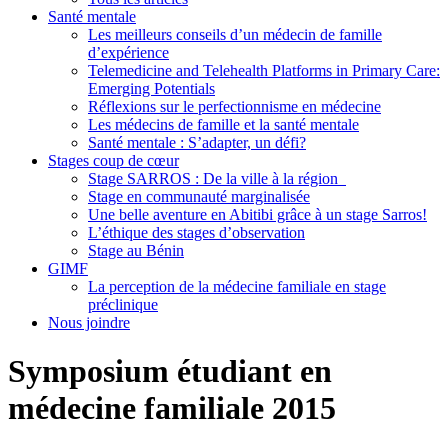
Santé mentale
Les meilleurs conseils d’un médecin de famille
d’expérience
Telemedicine and Telehealth Platforms in Primary Care:
Emerging Potentials
Réflexions sur le perfectionnisme en médecine
Les médecins de famille et la santé mentale
Santé mentale : S’adapter, un défi?
Stages coup de cœur
Stage SARROS : De la ville à la région
Stage en communauté marginalisée
Une belle aventure en Abitibi grâce à un stage Sarros!
L’éthique des stages d’observation
Stage au Bénin
GIMF
La perception de la médecine familiale en stage
préclinique
Nous joindre
Symposium étudiant en
médecine familiale 2015