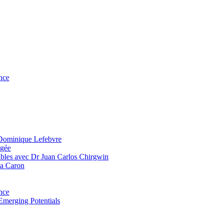
nce
 Dominique Lefebvre
agée
bles avec Dr Juan Carlos Chirgwin
ia Caron
nce
Emerging Potentials