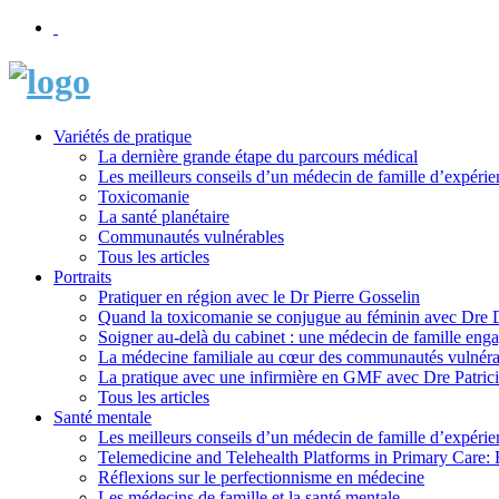
Variétés de pratique
La dernière grande étape du parcours médical
Les meilleurs conseils d’un médecin de famille d’expérie
Toxicomanie
La santé planétaire
Communautés vulnérables
Tous les articles
Portraits
Pratiquer en région avec le Dr Pierre Gosselin
Quand la toxicomanie se conjugue au féminin avec Dre
Soigner au-delà du cabinet : une médecin de famille eng
La médecine familiale au cœur des communautés vulnéra
La pratique avec une infirmière en GMF avec Dre Patric
Tous les articles
Santé mentale
Les meilleurs conseils d’un médecin de famille d’expérie
Telemedicine and Telehealth Platforms in Primary Care: 
Réflexions sur le perfectionnisme en médecine
Les médecins de famille et la santé mentale