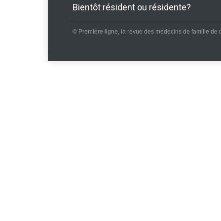
Bientôt résident ou résidente?
© Première ligne, la revue des médecins de famille de 