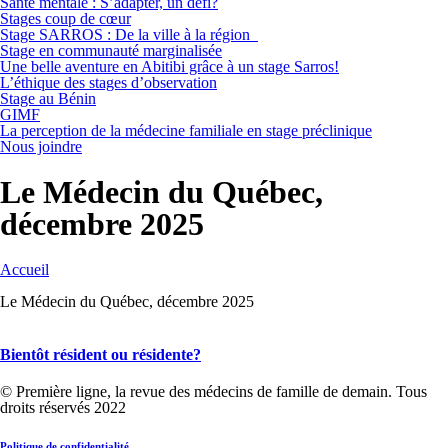
Santé mentale : S’adapter, un défi?
Stages coup de cœur
Stage SARROS : De la ville à la région
Stage en communauté marginalisée
Une belle aventure en Abitibi grâce à un stage Sarros!
L’éthique des stages d’observation
Stage au Bénin
GIMF
La perception de la médecine familiale en stage préclinique
Nous joindre
Le Médecin du Québec,
décembre 2025
Accueil
Le Médecin du Québec, décembre 2025
Bientôt résident ou résidente?
© Première ligne, la revue des médecins de famille de demain. Tous
droits réservés 2022
Politique de confidentialité