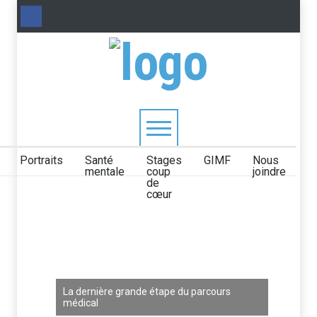
Portraits
Santé
Stages
GIMF
Nous
mentale
coup
joindre
de
cœur
La dernière grande étape du parcours
médical